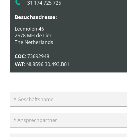
+31 174 725 725
Besuchsadresse:
Leemolen 46
2678 MH de Lier
The Netherlands
COC
: 73692948
VAT
: NL8596.30.493.B01
* Geschäftsname
* Ansprechpartner