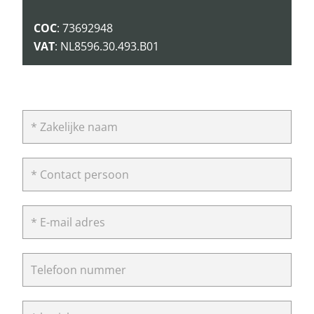
COC
: 73692948
VAT
: NL8596.30.493.B01
* Zakelijke naam
* Contact persoon
* E-mail adres
Telefoon nummer