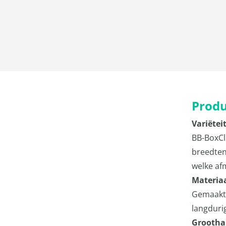
Produ
Variëtei
BB-BoxCl
breedten
welke af
Materia
Gemaakt 
langduri
Grootha