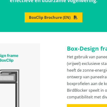
effectieve en duurzame vogelwering.
BoxClip Brochure (EN)
Box-Design f
Het gebruik van panee
(vrijwel) exclusieve s
heeft de zonne-energ
ontwerp van paneelra
boxprofielen aan de ko
BirdBlocker speelt in 
compatibiliteit met d