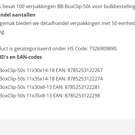
s bevat 100 verpakkingen BB-BoxClip-50s voor bulkbestellin
ndel aantallen
gemak bieden we detailhandel verpakkingen met 50 eenhe
ng.
uct is gecategoriseerd onder HS Code: 7326909890.
ID's en EAN-codes
BoxClip-50s 11x30x14-18 EAN: 8785253122267
BoxClip-50s 11x35x14-18 EAN: 8785253122274
BoxClip-50s 11x30x8-13 EAN: 8785253122281
BoxClip-50s 11x35x8-13 EAN: 8785253122298