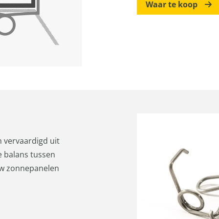
Waar te koop
n vervaardigd uit
te balans tussen
uw zonnepanelen