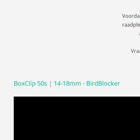
Voordat
raadple
Vraa
BoxClip 50s | 14-18mm - BirdBlocker