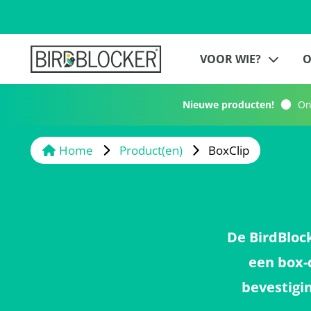
VOOR WIE?
O
Nieuwe producten!
Ont
Home
Product(en)
BoxClip
De BirdBloc
een box-
bevestigi