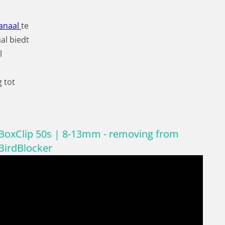
anaal
te
al biedt
l
g tot
BoxClip 50s | 8-13mm - removing from
BirdBlocker