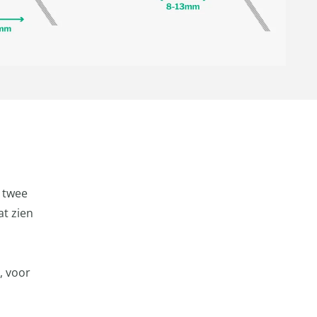
 twee
t zien
, voor