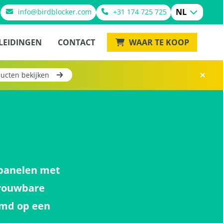
NL
info@birdblocker.com
+31 174 725 725
LEIDINGEN
CONTACT
WAAR TE KOOP
ucten bekijken
epanelen met
trouwbare
emd op een