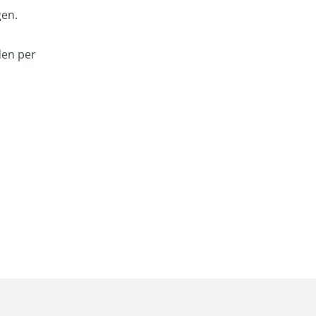
gen.
den per