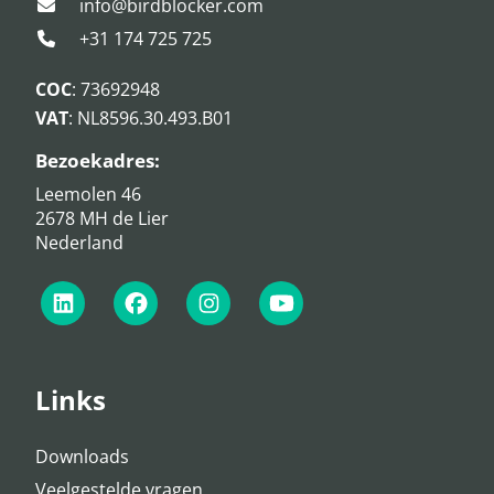
info@birdblocker.com
+31 174 725 725
COC
: 73692948
VAT
: NL8596.30.493.B01
Bezoekadres:
Leemolen 46
2678 MH de Lier
Nederland
Links
Downloads
Veelgestelde vragen