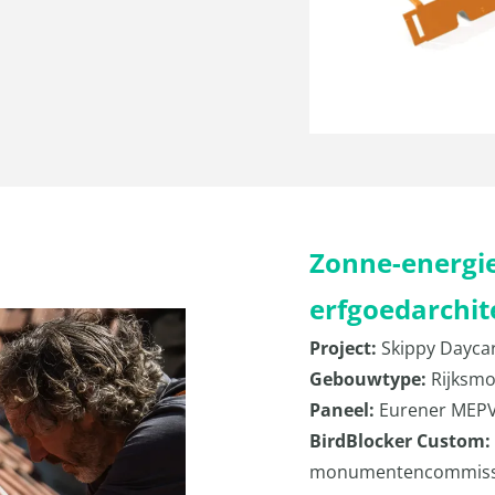
Zonne-energie
erfgoedarchit
Project:
Skippy Daycar
Gebouwtype:
Rijksmo
Paneel:
Eurener MEPV 
BirdBlocker Custom:
monumentencommiss