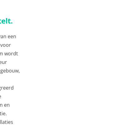
elt.
van een
 voor
om wordt
eur
t gebouw,
greerd
e
n en
ie.
laties