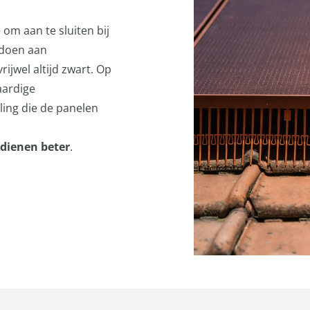
m aan te sluiten bij
ldoen aan
ijwel altijd zwart. Op
aardige
aling die de panelen
rdienen beter
.