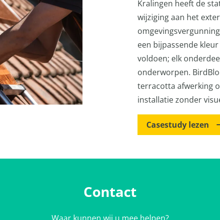
Kralingen heeft de sta
wijziging aan het exte
omgevingsvergunning.
een bijpassende kleu
voldoen; elk onderdeel
onderworpen. BirdBlo
terracotta afwerking
installatie zonder vis
Casestudy lezen
Contact
Waar kunnen wij u mee helpen?