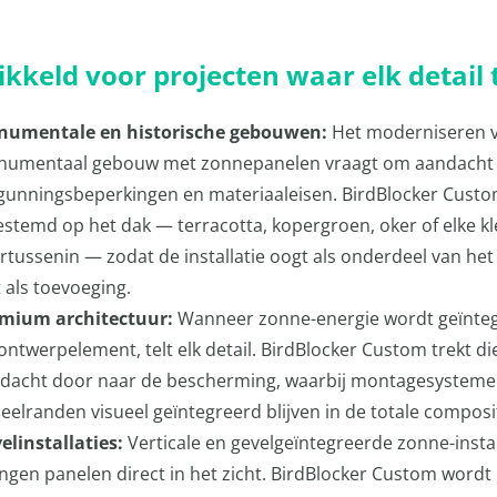
kkeld voor projecten waar elk detail t
umentale en historische gebouwen:
Het moderniseren 
umentaal gebouw met zonnepanelen vraagt om aandacht
gunningsbeperkingen en materiaaleisen. BirdBlocker Cust
estemd op het dak — terracotta, kopergroen, oker of elke kl
rtussenin — zodat de installatie oogt als onderdeel van he
t als toevoeging.
mium architectuur:
Wanneer zonne-energie wordt geïnte
 ontwerpelement, telt elk detail. BirdBlocker Custom trekt di
dacht door naar de bescherming, waarbij montagesysteme
eelranden visueel geïntegreerd blijven in de totale composit
elinstallaties:
Verticale en gevelgeïntegreerde zonne-instal
ngen panelen direct in het zicht. BirdBlocker Custom wordt