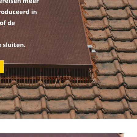
ereisen meer
roduceerd in
of de
sluiten.