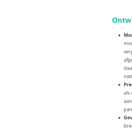
Ontwi
Mon
mon
ver
afg
daa
nie
Pre
als
aan
pan
Gev
bre