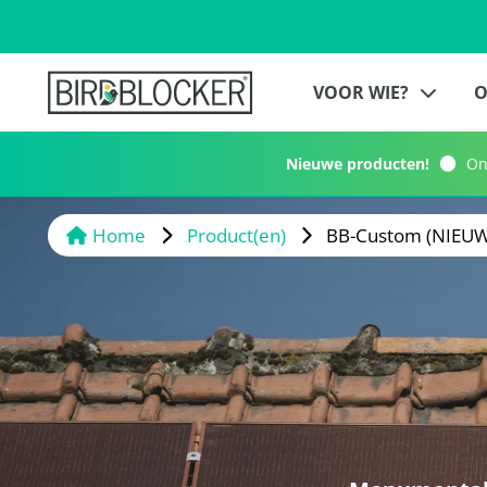
VOOR WIE?
O
Nieuwe producten!
Ont
Home
Product(en)
BB-Custom (NIEUW