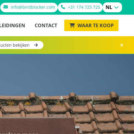
NL
info@birdblocker.com
+31 174 725 725
LEIDINGEN
CONTACT
WAAR TE KOOP
ucten bekijken