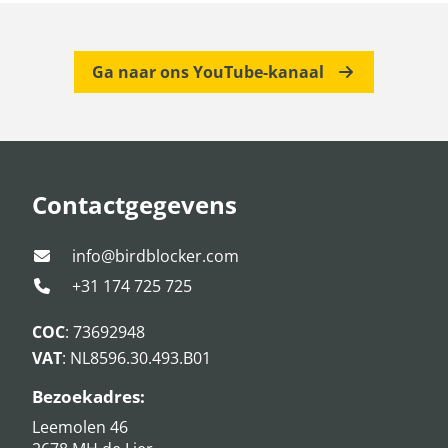
Ga naar ons YouTube-kanaal
Contactgegevens
info@birdblocker.com
+31 174 725 725
COC
: 73692948
VAT
: NL8596.30.493.B01
Bezoekadres:
Leemolen 46