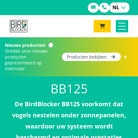
NL
Nieuwe producten!
Ontdek onze nieuwe
producten
Producten bekijken
gepresenteerd op
Home
Product(en)
BB125
Intersolar
BB125
De BirdBlocker BB125 voorkomt dat
vogels nestelen onder zonnepanelen,
waardoor uw systeem wordt
beschermd en optimale prestaties