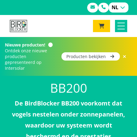
NL
Nieuwe producten!
Ontdek onze nieuwe
producten
Producten bekijken
gepresenteerd op
Home
Product(en)
BB200
Intersolar
BB200
De BirdBlocker BB200 voorkomt dat
vogels nestelen onder zonnepanelen,
waardoor uw systeem wordt
beschermd en de prestaties