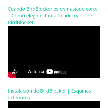
Cuando BirdBlocker es demasiado corto
| Cómo elegir el tamaño adecuado de
BirdBlocker
Instalación de BirdBlocker | Esquinas
exteriores