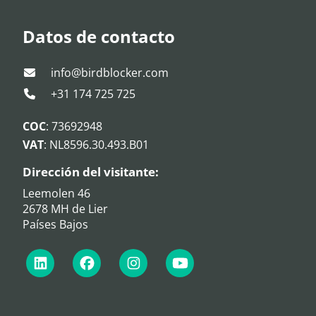
Datos de contacto
info@birdblocker.com
+31 174 725 725
COC
: 73692948
VAT
: NL8596.30.493.B01
Dirección del visitante:
Leemolen 46
2678 MH de Lier
Países Bajos