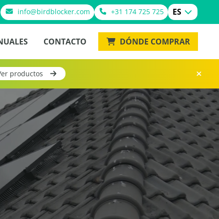
ES
info@birdblocker.com
+31 174 725 725
NUALES
CONTACTO
DÓNDE COMPRAR
Ver productos