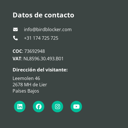
Datos de contacto
info@birdblocker.com
+31 174 725 725
COC
: 73692948
VAT
: NL8596.30.493.B01
Dirección del visitante:
Leemolen 46
2678 MH de Lier
Países Bajos