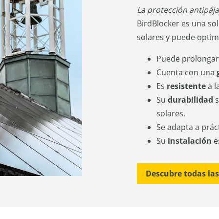
La protección antipája
BirdBlocker es una so
solares y puede optimi
Puede prolongar
Cuenta con una
Es
resistente
a l
Su
durabilidad
s
solares.
Se adapta a prá
Su
instalación
e
Descubre todas la