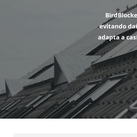
BirdBlocke
evitando dañ
adapta a cas