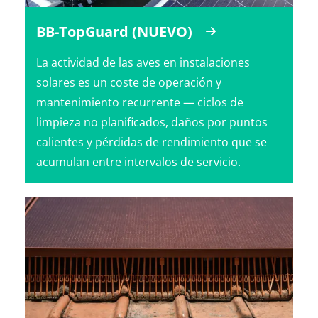
BB-TopGuard (NUEVO)
La actividad de las aves en instalaciones
solares es un coste de operación y
mantenimiento recurrente — ciclos de
limpieza no planificados, daños por puntos
calientes y pérdidas de rendimiento que se
acumulan entre intervalos de servicio.