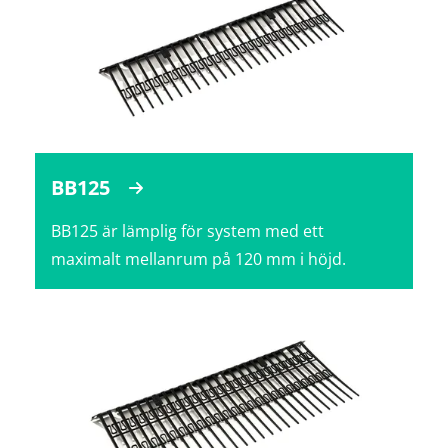
BB125
BB125 är lämplig för system med ett
maximalt mellanrum på 120 mm i höjd.