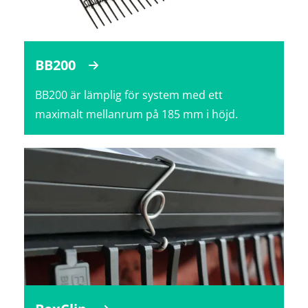
BB200
BB200 är lämplig för system med ett
maximalt mellanrum på 185 mm i höjd.