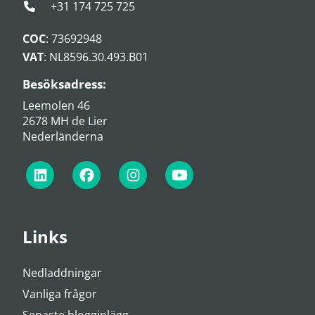
+31 174 725 725
COC
: 73692948
VAT
: NL8596.30.493.B01
Besöksadress:
Leemolen 46
2678 MH de Lier
Nederländerna
Links
Nedladdningar
Vanliga frågor