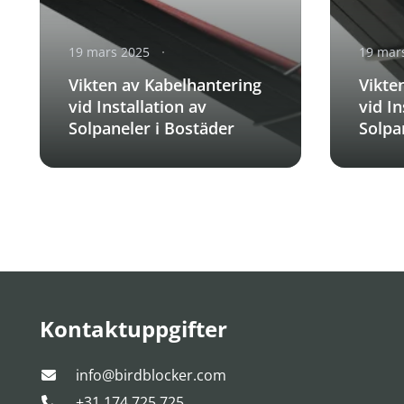
19 mars 2025
19 mar
Vikten av Kabelhantering
Vikte
vid Installation av
vid In
Solpaneler i Bostäder
Solpa
och i
Anläg
Kontaktuppgifter
info@birdblocker.com
+31 174 725 725