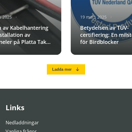
s 2025
19 mars 2025
n av Kabelhantering
Betydelsen av TÜV-
stallation av
certifiering: En mils
neler på Platta Tak
för Birdblocker
 Kommersiella
gningar
Ladda mer
Links
Nedladdningar
Vanliga frågor