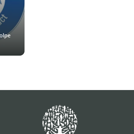
tolpe