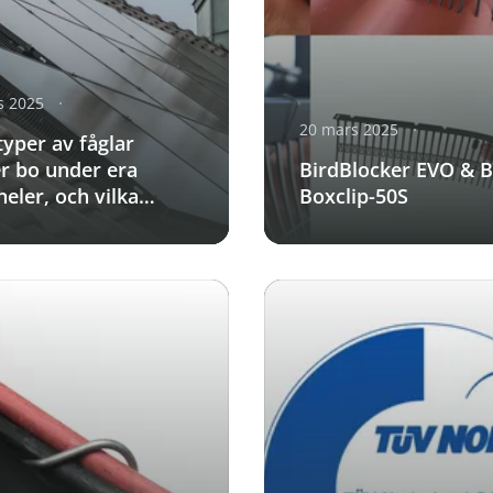
s 2025
20 mars 2025
typer av fåglar
r bo under era
BirdBlocker EVO & B
neler, och vilka
Boxclip-50S
r medför de?