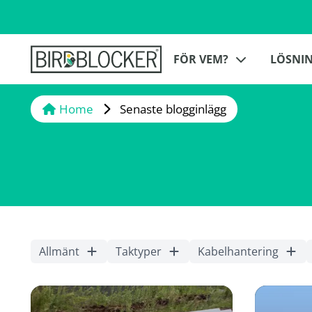
FÖR VEM?
LÖSNI
Home
Senaste blogginlägg
Allmänt
Taktyper
Kabelhantering