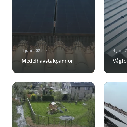
4 juni 2025
4 juni 
Medelhavstakpannor
Vågfo