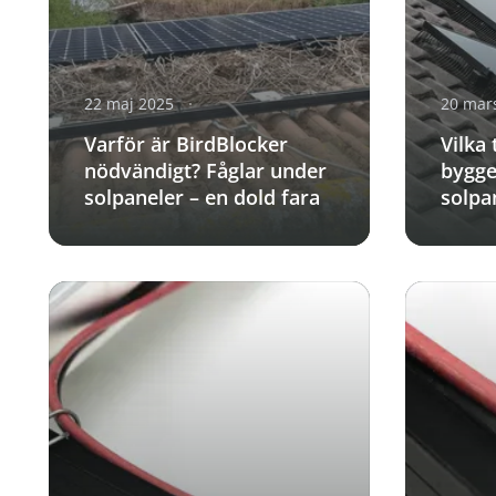
22 maj 2025
20 mar
Varför är BirdBlocker
Vilka 
nödvändigt? Fåglar under
bygge
solpaneler – en dold fara
solpa
riske