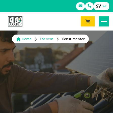
SV
Home
För vem
Konsumenter