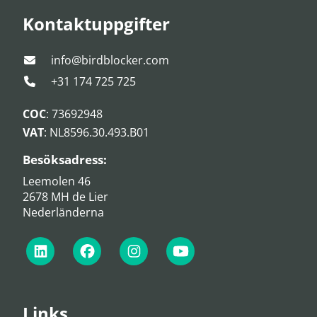
Kontaktuppgifter
info@birdblocker.com
+31 174 725 725
COC
: 73692948
VAT
: NL8596.30.493.B01
Besöksadress:
Leemolen 46
2678 MH de Lier
Nederländerna
Links