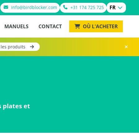
FR
info@birdblocker.com
+31 174 725 725
MANUELS
CONTACT
OÙ L'ACHETER
 les produits
 plates et