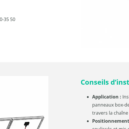
0-35 50
Conseils d’ins
Application :
Ins
panneaux box-des
travers la chaîn
Positionnement
coulissés et mi