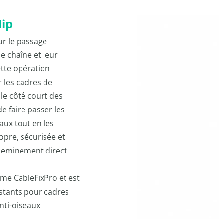
lip
ur le passage
e chaîne et leur
ette opération
 les cadres de
 le côté court des
 faire passer les
aux tout en les
opre, sécurisée et
cheminement direct
me CableFixPro et est
istants pour cadres
nti-oiseaux