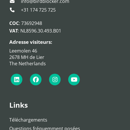
info@birdblocker.com
+31 174 725 725
COC
: 73692948
VAT
: NL8596.30.493.B01
Adresse visiteurs:
Leemolen 46
2678 MH de Lier
The Netherlands
Links
Téléchargements
Questions fréquemment posées