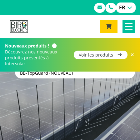
FR
Nouveaux produits !
Découvrez nos nouveaux
Voir les produits
produits présentés à
Intersolar
Home
Produits
BB-TopGuard (NOUVEAU)