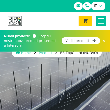
IT
Nuovi prodotti!
Scopri i
nostri nuovi prodotti presentati
Vedi i prodotti
a Intersolar
Home
Prodotti
BB-TopGuard (NUOVO)