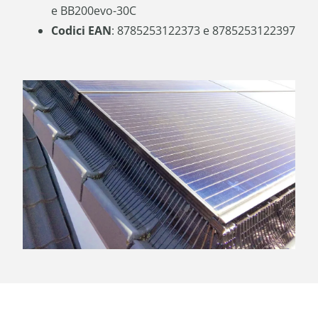
e BB200evo-30C
Codici EAN
: 8785253122373 e 8785253122397