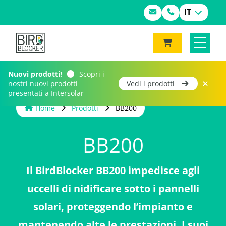
IT
Nuovi prodotti!
Scopri i
nostri nuovi prodotti
Vedi i prodotti
presentati a Intersolar
Home
Prodotti
BB200
BB200
Il BirdBlocker BB200 impedisce agli
uccelli di nidificare sotto i pannelli
solari, proteggendo l’impianto e
mantenendo alte le prestazioni. I suoi