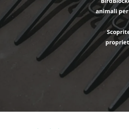
BirdBlocke
animali per
Scoprit
propriet