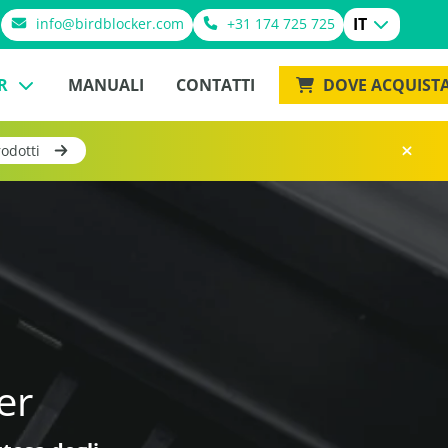
IT
info@birdblocker.com
+31 174 725 725
ER
MANUALI
CONTATTI
DOVE ACQUIST
rodotti
er