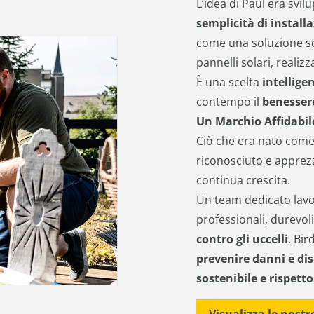
L’idea di Paul era svi
semplicità di install
come una soluzione so
pannelli solari, realiz
È una scelta
intellige
contempo il
benesser
Un Marchio Affidabile
Ciò che era nato come
riconosciuto e apprez
continua crescita.
Un team dedicato lavor
professionali, durevol
contro gli uccelli
. Bir
prevenire danni e dis
sostenibile e rispett
Visualizza le nostr