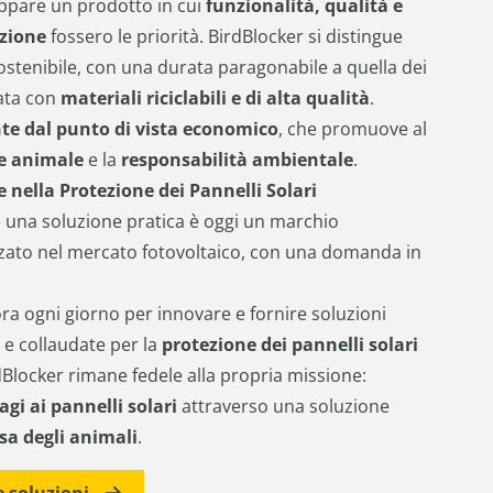
luppare un prodotto in cui
funzionalità, qualità e
azione
fossero le priorità. BirdBlocker si distingue
stenibile, con una durata paragonabile a quella dei
zata con
materiali riciclabili e di alta qualità
.
nte dal punto di vista economico
, che promuove al
e animale
e la
responsabilità ambientale
.
 nella Protezione dei Pannelli Solari
 una soluzione pratica è oggi un marchio
zato nel mercato fotovoltaico, con una domanda in
a ogni giorno per innovare e fornire soluzioni
i e collaudate per la
protezione dei pannelli solari
dBlocker rimane fedele alla propria missione:
agi ai pannelli solari
attraverso una soluzione
osa degli animali
.
e soluzioni