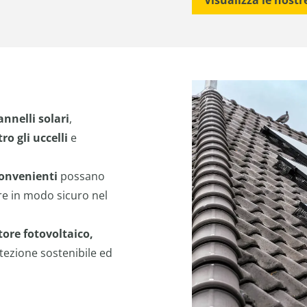
annelli solari
,
ro gli uccelli
e
convenienti
possano
are in modo sicuro nel
ttore fotovoltaico,
tezione sostenibile ed