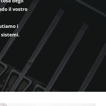
ttosa degli
do il vostro
utiamo i
 sistemi.