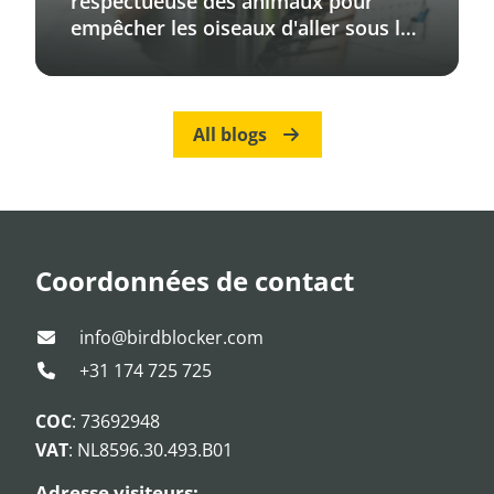
respectueuse des animaux pour
empêcher les oiseaux d'aller sous les
panneaux solaires
All blogs
Coordonnées de contact
info@birdblocker.com
+31 174 725 725
COC
: 73692948
VAT
: NL8596.30.493.B01
Adresse visiteurs: