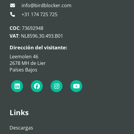
info@birdblocker.com
+31 174 725 725
COC
: 73692948
VAT
: NL8596.30.493.B01
Dirección del visitante:
Leemolen 46
2678 MH de Lier
Países Bajos
Links
Descargas