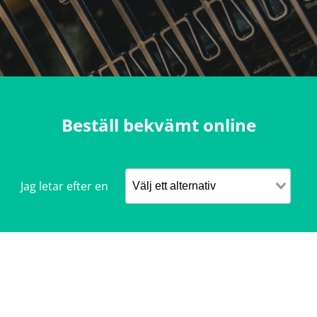
Beställ bekvämt online
Jag letar efter en