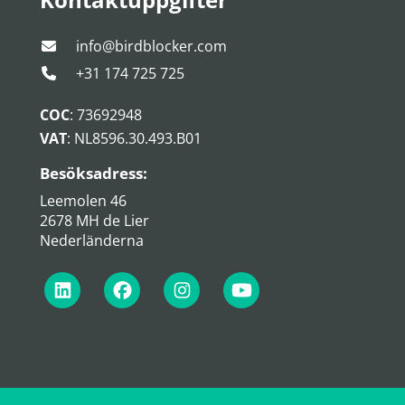
info@birdblocker.com
+31 174 725 725
COC
: 73692948
VAT
: NL8596.30.493.B01
Besöksadress:
Leemolen 46
2678 MH de Lier
Nederländerna